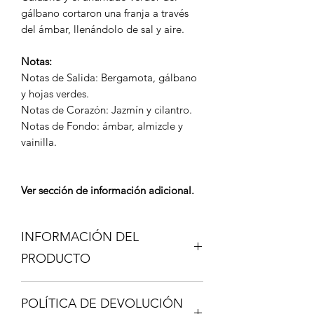
gálbano cortaron una franja a través
del ámbar, llenándolo de sal y aire.
Notas:
Notas de Salida: Bergamota, gálbano
y hojas verdes.
Notas de Corazón: Jazmín y cilantro.
Notas de Fondo: ámbar, almizcle y
vainilla.
Ver sección de información adicional.
INFORMACIÓN DEL
PRODUCTO
Los Decant son una gran ventaja, si no
POLÍTICA DE DEVOLUCIÓN
conoces una fragancia y deseas